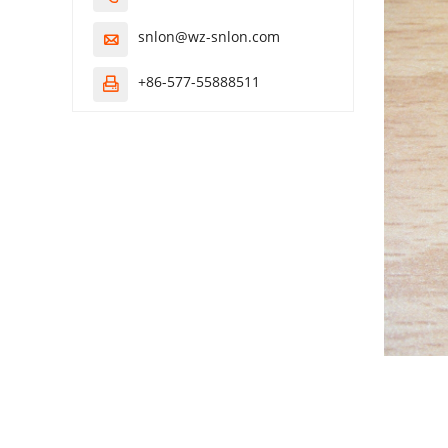
snlon@wz-snlon.com

+86-577-55888511
