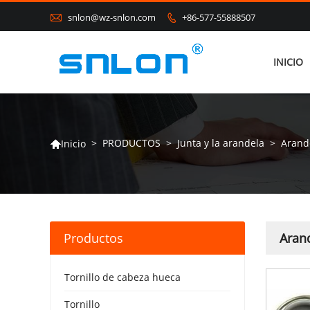

snlon@wz-snlon.com
+86-577-55888507

INICIO
>
PRODUCTOS
>
Junta y la arandela
>
Arand
Inicio

Productos
Aran
Tornillo de cabeza hueca
Tornillo