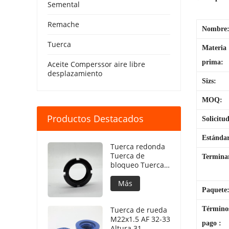
Semental
Remache
Nombre
Tuerca
Materia
prima:
Aceite Comperssor aire libre
desplazamiento
Sizs:
MOQ:
Productos Destacados
Solicitu
Estánda
Tuerca redonda
Tuerca de
Terminar
bloqueo Tuerca
de bloqueo
redonda DIN981
Más
Paquete
Tuerca de rueda
Término
M22x1.5 AF 32-33
pago :
Altura 31