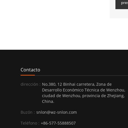
pre
Contacto
dirección :
No.380, 12 Binhai carretera, Zona de
Desarrollo Económico Técnica de Wenzhou,
ciudad de Wenzhou, provincia de Zhejiang,
China.
Buzón :
snlon@wz-snlon.com
Teléfono :
+86-577-55888507