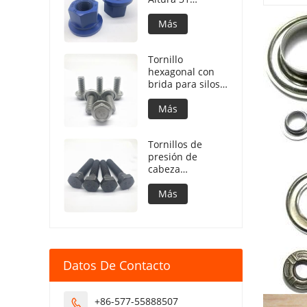
Revestimiento de
PTFE 240h NSS
Más
Tornillo
hexagonal con
brida para silos
de
almacenamiento
Más
de grano
cóncavo debajo
Tornillos de
de la brida
presión de
cabeza
hexagonal para
SCANIA STD3870
Más
Datos De Contacto
+86-577-55888507
