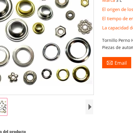
S L
El origen de l
El tiempo de e
La capacidad d
Tornillo Perno 
Piezas de auto

Email
n del producto