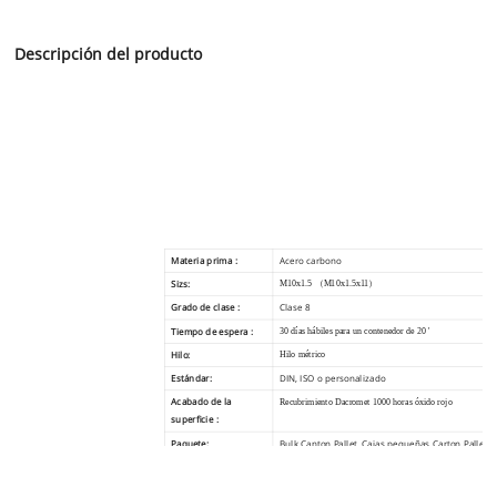
Descripción del producto
Materia prima :
Acero carbono
Sizs:
M10x1.5 （M10x1.5x11）
Grado de clase :
Clase 8
Tiempo de espera :
30 días hábiles para un contenedor de 20 '
Hilo:
Hilo métrico
Estándar:
DIN, ISO o personalizado
Acabado de la
Recubrimiento Dacromet 1000 horas óxido rojo
superficie :
Paquete:
Bulk Canton Pallet, Cajas pequeñas Carton Pallet, o
cliente
Términos de pago :
100% T / T por adelantado. L / C a primera vista ...