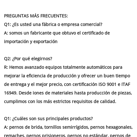
Certificado:
IATF16949 CE, ROHS, ETC
Solicitud:
Construcción, Ferrocarril, Automotriz, Industria, M
PREGUNTAS MÁS FRECUENTES:
, Maquinaria, Industria Química
Q1: ¿Es usted una fábrica o empresa comercial?
A: somos un fabricante que obtuvo el certificado de
importación y exportación
Q2: ¿Por qué elegirnos?
R: Hemos avanzado equipos totalmente automáticos para
mejorar la eficiencia de producción y ofrecer un buen tiempo
de entrega y el mejor precio,
con certificación ISO 9001 e ITAF
16949. Desde iones de materiales hasta producción de piezas,
cumplimos con los más estrictos requisitos de calidad.
Q1: ¿Cuáles son sus principales productos?
A: pernos de brida, tornillos semirrígidos, pernos hexagonales,
remaches, pernos prisioneros, pernos no estándar, pernos de